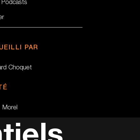
 Podcasts
er
UEILLI PAR
ard Choquet
TÉ
e Morel
tiels