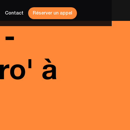
Contact
Réserver un appel
 -
ro' à