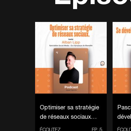
Optimiser sa stratégie
Pasca
de réseaux sociaux
dével
dans le sport
possi
ÉCOUTEZ
EP
5
ÉCOU