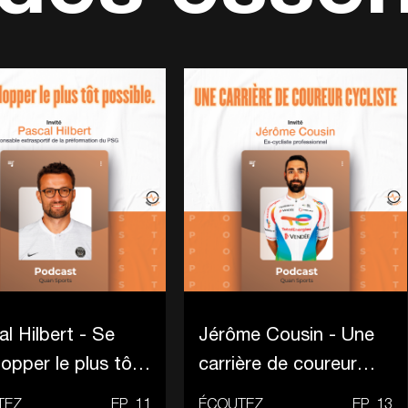
l Hilbert - Se
Jérôme Cousin - Une
opper le plus tôt
carrière de coureur
ble
cycliste
TEZ
EP
11
ÉCOUTEZ
EP
13