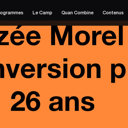
rogrammes
Le Camp
Quan Combine
Contenus
izée Morel
version p
26 ans