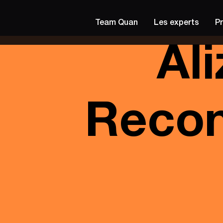
Team Quan
Les experts
P
Al
Recon