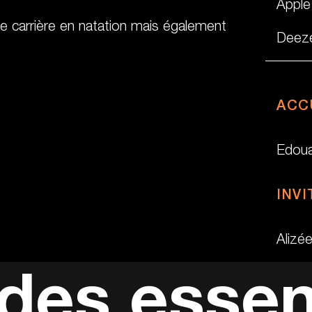
Apple
ne carrière en natation mais également
Deez
ACC
Edou
INVI
Alizé
des essen