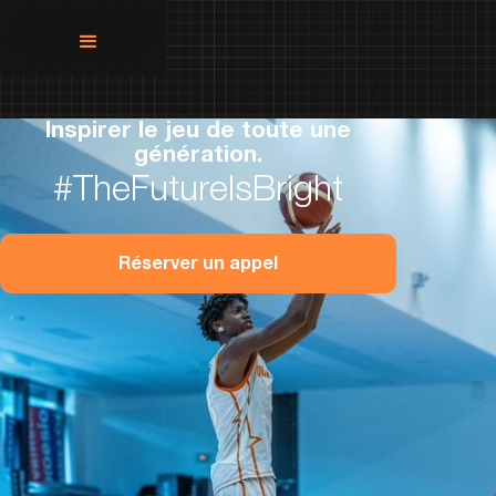
Inspirer le jeu de toute une
génération.
#TheFutureIsBright
Réserver un appel