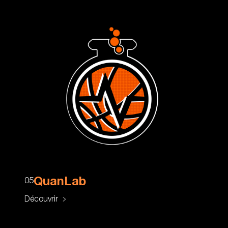
QuanLab
05
Découvrir