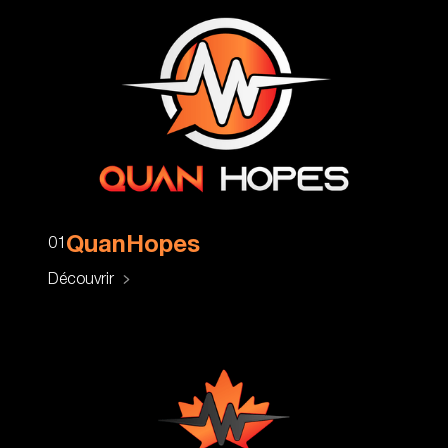
QuanHopes
01
Découvrir