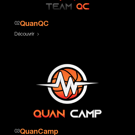
QuanQC
02
Découvrir
QuanCamp
03