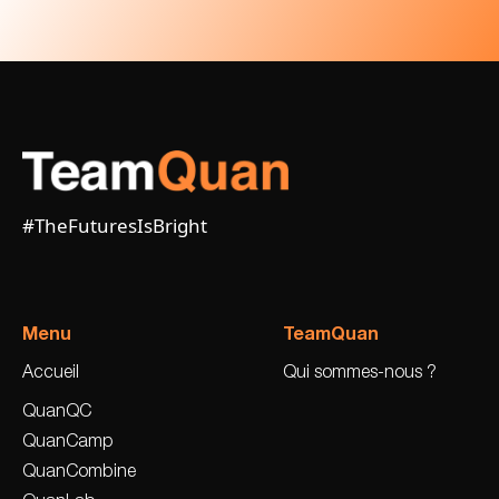
#TheFuturesIsBright
Menu
TeamQuan
Accueil
Qui sommes-nous ?
QuanQC
QuanCamp
QuanCombine