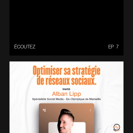
ÉCOUTEZ
EP
7